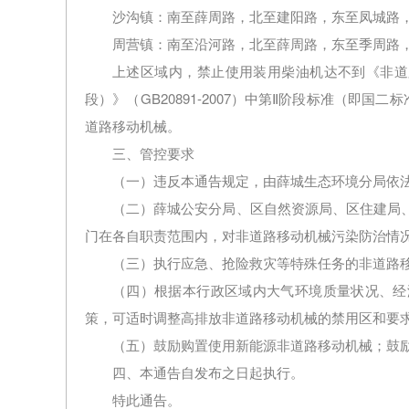
沙沟镇：南至薛周路，北至建阳路，东至凤城路
周营镇：南至沿河路，北至薛周路，东至季周路
上述区域内，禁止使用装用柴油机达不到《非道
段）》（GB20891-2007）中第Ⅱ阶段标准（即
道路移动机械。
三、管控要求
（一）违反本通告规定，由薛城生态环境分局依
（二）薛城公安分局、区自然资源局、区住建局
门在各自职责范围内，对非道路移动机械污染防治情
（三）执行应急、抢险救灾等特殊任务的非道路
（四）根据本行政区域内大气环境质量状况、经
策，可适时调整高排放非道路移动机械的禁用区和要
（五）鼓励购置使用新能源非道路移动机械；鼓
四、本通告自发布之日起执行。
特此通告。