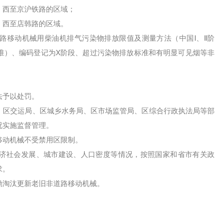
，西至京沪铁路的区域；
，西至店韩路的区域。
路移动机械用柴油机排气污染物排放限值及测量方法（中国Ⅰ、Ⅱ阶
国二标准）、编码登记为X阶段、超过污染物排放标准和有明显可见烟等非
法予以处罚。
、区交运局、区城乡水务局、区市场监管局、区综合行政执法局等部
况实施监督管理。
移动机械不受禁用区限制。
济社会发展、城市建设、人口密度等情况，按照国家和省市有关政
求。
励淘汰更新老旧非道路移动机械。