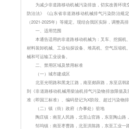
为减少非道路移动机械污染排放，切实改善环境
防治法》《山东省非道路移动机械排气污染防治规定
（2021-2025年）等规定。现结合我区实际，调
一、适用范围
本通告适用的非道路移动机械为：叉车、挖掘机
材料装卸机械、工业钻探设备、堆高机、空气压缩机
械和可运输工业设备。
二、禁用区域及禁用标准
（一）城市建成区
北至光明路和黑龙江路，南至郯薛路，东至店韩
到《非道路移动机械用柴油机排气污染物排放限值及测量
准（即国三标准）、编码登记为X阶段、超过污染物
（二）镇（街）政府（办事处）驻地
陶庄镇：南至人民路，北至山官路，东至陶山路
邹坞镇：南至枣曹路，北至洪陈路，东至工业一