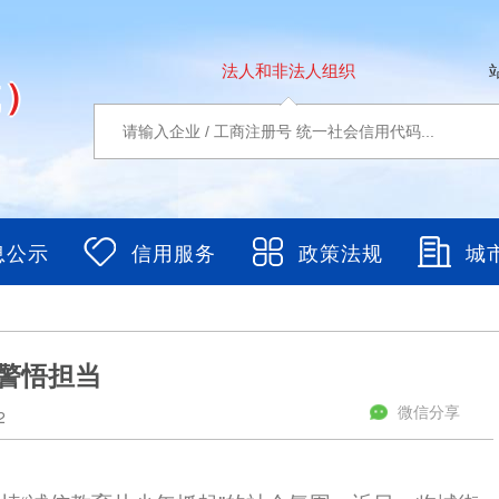
法人和非法人组织
城）
息公示
信用服务
政策法规
城
特警悟担当
微信分享
2