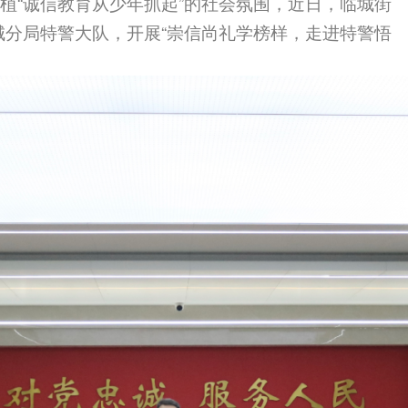
植“诚信教育从少年抓起”的社会氛围，近日，临城街
城分局特警大队，开展“崇信尚礼学榜样，走进特警悟