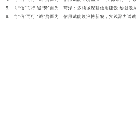
向“信”而行 诚“势”而为 | 菏泽：多领域深耕信用建设 绘就
向“信”而行 “诚”势而为 | 信用赋能焕淄博新貌，实践聚力谱